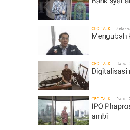
Bank syaria
CEO TALK
| Selasa
Mengubah k
CEO TALK
| Rabu, 
Digitalisas
CEO TALK
| Rabu, 
IPO Phapros
ambil