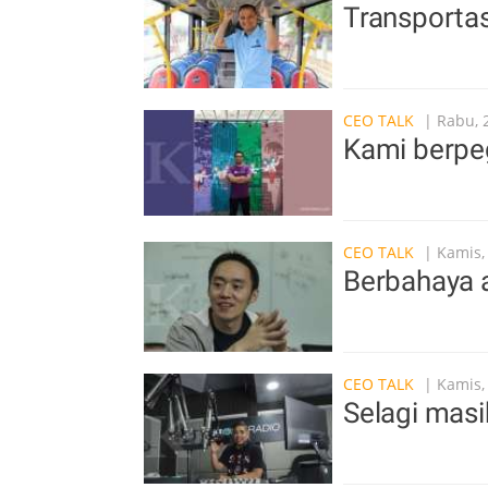
Transportas
CEO TALK
| Rabu, 
Kami berpeg
CEO TALK
| Kamis,
Berbahaya a
CEO TALK
| Kamis,
Selagi masi