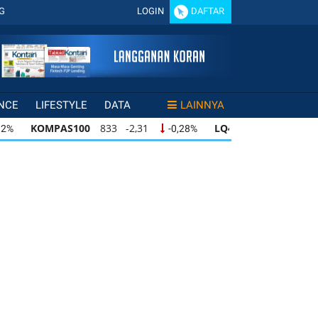
G
LOGIN
DAFTAR
NCE
LIFESTYLE
DATA
LAINNYA
MPAS100
833 -2,31
LQ45
631 -3,13
-0,28%
-0,49%
PAS100
833 -2,31
LQ45
631 -3,13
ISS
-0,28%
-0,49%
PAS100
833 -2,31
LQ45
631 -3,13
ISS
-0,28%
-0,49%