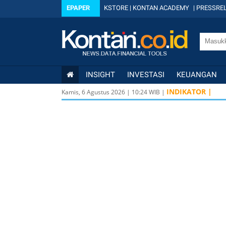
EPAPER
KSTORE
|
KONTAN ACADEMY
|
PRESSREL
INSIGHT
INVESTASI
KEUANGAN
USD/
INDIKATOR |
Kamis, 6 Agustus 2026
|
10
:
24
WIB |
USD/
USD/