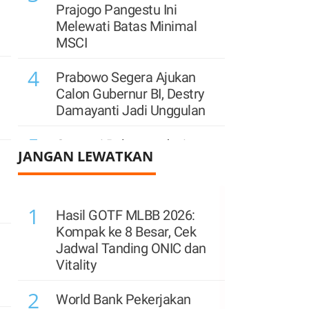
Prajogo Pangestu Ini
Melewati Batas Minimal
MSCI
4
Prabowo Segera Ajukan
Calon Gubernur BI, Destry
Damayanti Jadi Unggulan
5
Cermati Rekomendasi
JANGAN LEWATKAN
Teknikal BUMI, PWON,
PGAS untuk Perdagangan
Kamis (6/8)
1
Hasil GOTF MLBB 2026:
6
Jelang Rights Issue,
Kompak ke 8 Besar, Cek
Hapsoro Divestasi Saham
Jadwal Tanding ONIC dan
Bukit Uluwatu (BUVA) Rp
Vitality
250 Miliar
2
World Bank Pekerjakan