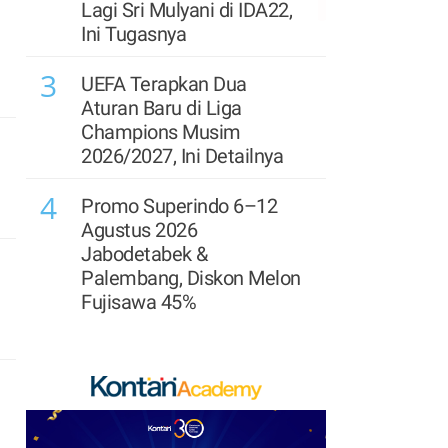
7
Proyeksi Laba & Target
Lagi Sri Mulyani di IDA22,
Harga Astra (ASII) Dikerek
Ini Tugasnya
Naik Usai Rilis Lapkeu
3
Semester I
UEFA Terapkan Dua
Aturan Baru di Liga
8
Rupiah Berpotensi
Champions Musim
Terkoreksi Kamis (6/8), Ini
2026/2027, Ini Detailnya
Proyeksi Pergerakannya
4
Promo Superindo 6–12
9
IHSG Berpeluang Menguat
Agustus 2026
pada Kamis (6/8), Ini Kata
Jabodetabek &
Analis
Palembang, Diskon Melon
Fujisawa 45%
10
Menakar Prospek Saham
5
Konglomerat Usai Rilis
Prediksi Persib vs
Kinerja Semester I-2026
Persebaya di Final Piala
Presiden 2026: Susunan
11
Saham Karya Pacific
Pemain & Skor
(IATA) Naik 65% Usai Kelar