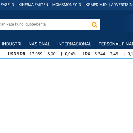
EASE.ID
|
KINERJA EMITEN
|
MOMSMONEY.ID
|
KGMEDIA.ID
|
ADVERTISIN
INDUSTRI
NASIONAL
INTERNASIONAL
PERSONAL FINA
IDR
17.939 -8,00
IDX
6.344 -7,43
KO
-0,04%
-0,12%
IDR
17.939 -8,00
IDX
6.344 -7,43
KOM
-0,04%
-0,12%
IDR
17.939 -8,00
IDX
6.344 -7,43
KOM
-0,04%
-0,12%