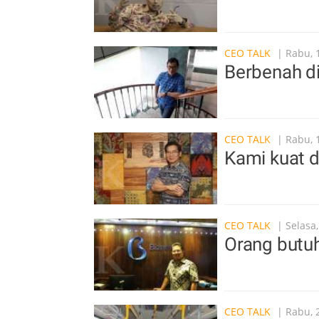
CEO TALK
| Rabu, 
Berbenah dir
CEO TALK
| Rabu, 
Kami kuat d
CEO TALK
| Selasa
Orang butuh
CEO TALK
| Rabu, 