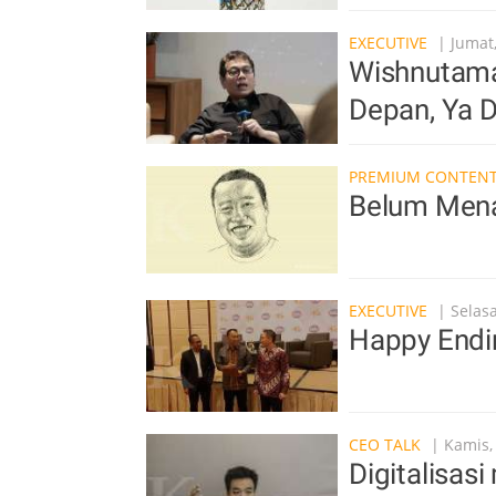
EXECUTIVE
| Jumat,
Wishnutama
Depan, Ya 
PREMIUM CONTEN
Belum Menar
EXECUTIVE
| Selasa
Happy Endi
CEO TALK
| Kamis,
Digitalisa